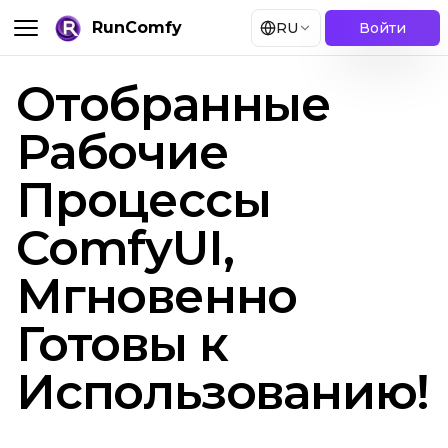
RunComfy
RU
Войти
Отобранные
Рабочие
Процессы
ComfyUI,
Мгновенно
Готовы к
Использованию!