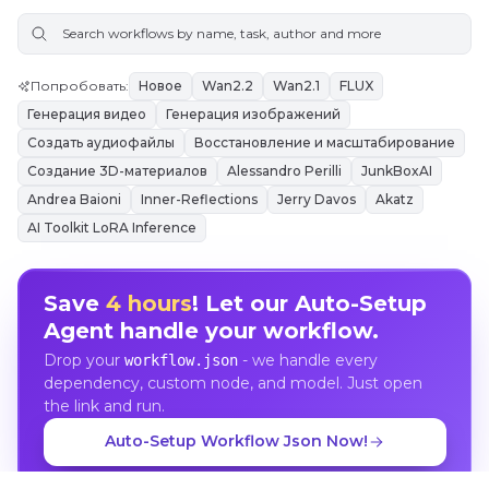
Попробовать
:
Новое
Wan2.2
Wan2.1
FLUX
Генерация видео
Генерация изображений
Создать аудиофайлы
Восстановление и масштабирование
Создание 3D-материалов
Alessandro Perilli
JunkBoxAI
Andrea Baioni
Inner-Reflections
Jerry Davos
Akatz
AI Toolkit LoRA Inference
Save
4 hours
! Let our Auto-Setup
Agent handle your workflow.
Drop your
- we handle every
workflow.json
dependency, custom node, and model. Just open
the link and run.
Auto-Setup Workflow Json Now!