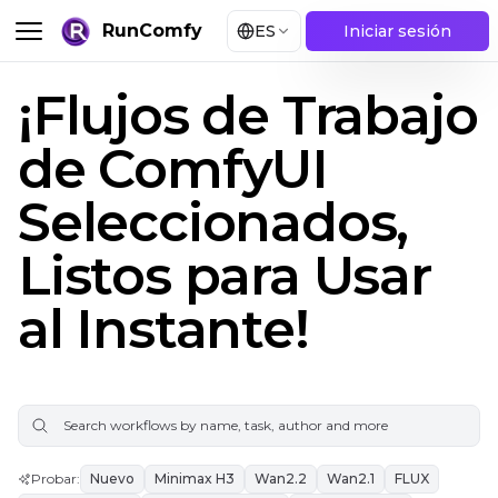
RunComfy
ES
Iniciar sesión
¡Flujos de Trabajo
de ComfyUI
Seleccionados,
Listos para Usar
al Instante!
Probar
:
Nuevo
Minimax H3
Wan2.2
Wan2.1
FLUX