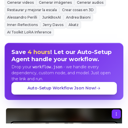
Generar videos
Generar imágenes
Generar audios
Restaurar y mejorar la escala
Crear cosas en 3D
Alessandro Perilli
JunkBoxAI
Andrea Baioni
Inner-Reflections
Jerry Davos
Akatz
AI Toolkit LoRA Inference
Save
4 hours
! Let our Auto-Setup
Agent handle your workflow.
Drop your
- we handle every
workflow.json
dependency, custom node, and model. Just open
the link and run.
Auto-Setup Workflow Json Now!