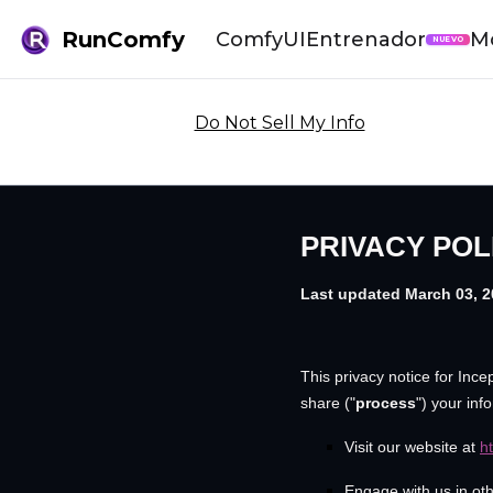
RunComfy
ComfyUI
Entrenador
M
NUEVO
Do Not Sell My Info