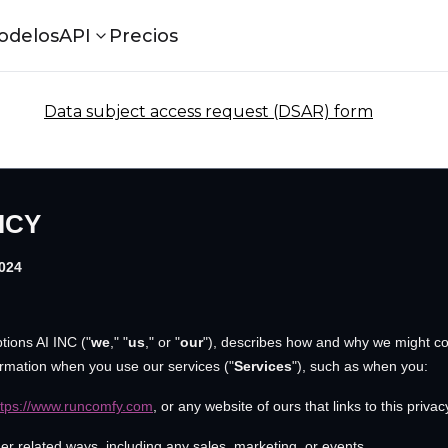
odelos
API
Precios
Data subject access request (DSAR) form