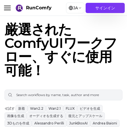
RunComfy
JA
サインイン
厳選された
ComfyUIワークフ
ロー、すぐに使用
可能！
試す
:
新着
Wan2.2
Wan2.1
FLUX
ビデオを生成
画像を生成
オーディオを生成する
復元とアップスケール
3Dものを作成
Alessandro Perilli
JunkBoxAI
Andrea Baioni