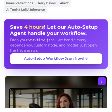
Inner-Reflections
Jerry Davos
Akatz
AI Toolkit LoRA Inference
Save
4 hours
! Let our Auto-Setup
Agent handle your workflow.
Drop your
- we handle every
workflow.json
dependency, custom node, and model. Just open
the link and run.
Auto-Setup Workflow Json Now!