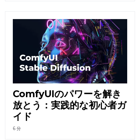
ComfyUIのパワーを解き
放とう：実践的な初心者ガ
イド
6
分