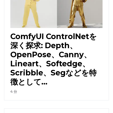
ComfyUI ControlNetを
深く探求: Depth、
OpenPose、Canny、
Lineart、Softedge、
Scribble、Segなどを特
徴として...
4
分