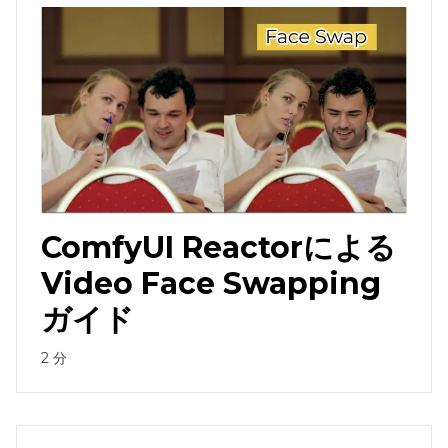
ComfyUI Reactorによる
Video Face Swapping
ガイド
2
分