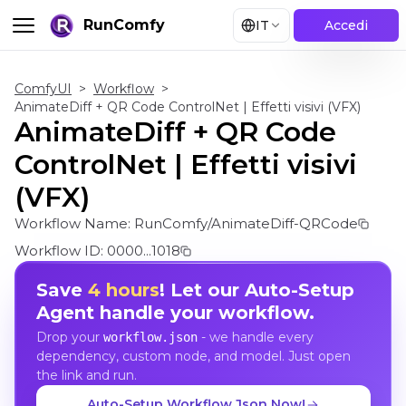
RunComfy
IT
Accedi
ComfyUI
>
Workflow
>
AnimateDiff + QR Code ControlNet | Effetti visivi (VFX)
AnimateDiff + QR Code
ControlNet | Effetti visivi
(VFX)
Workflow Name:
RunComfy/AnimateDiff-QRCode
Workflow ID:
0000...1018
Save
4 hours
! Let our Auto-Setup
Agent handle your workflow.
Drop your
- we handle every
workflow.json
dependency, custom node, and model. Just open
the link and run.
Auto-Setup Workflow Json Now!