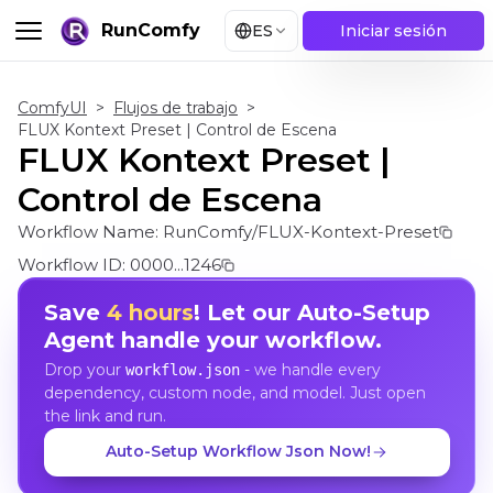
RunComfy
ES
Iniciar sesión
ComfyUI
>
Flujos de trabajo
>
FLUX Kontext Preset | Control de Escena
FLUX Kontext Preset |
Control de Escena
Workflow Name:
RunComfy/FLUX-Kontext-Preset
Workflow ID:
0000...1246
Save
4 hours
! Let our Auto-Setup
Agent handle your workflow.
Drop your
- we handle every
workflow.json
dependency, custom node, and model. Just open
the link and run.
Auto-Setup Workflow Json Now!