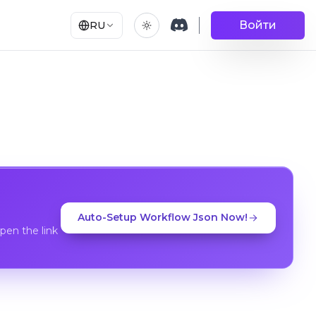
Войти
RU
Auto-Setup Workflow Json Now!
en the link