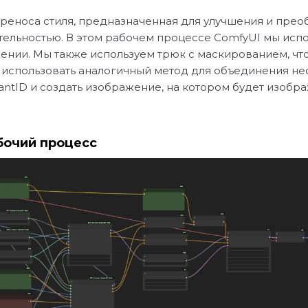
переноса стиля, предназначенная для улучшения и пре
ельностью. В этом рабочем процессе ComfyUI мы испол
нии. Мы также используем трюк с маскированием, чт
использовать аналогичный метод для объединения не
antID и создать изображение, на котором будет изобра
абочий процесс