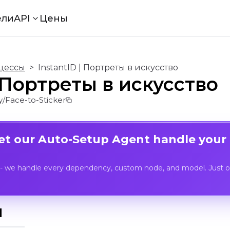
ели
API
Цены
цессы
>
InstantID | Портреты в искусство
| Портреты в искусство
/Face-to-Sticker
Let our Auto-Setup Agent handle your
- we handle every dependency, custom node, and model. Just op
I