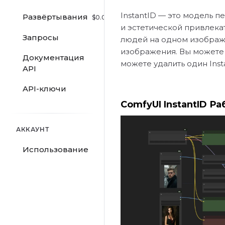
InstantID — это модель 
Развёртывания
$
0.00
/hr
и эстетической привлекат
Запросы
людей на одном изображе
изображения. Вы можете 
Документация
можете удалить один Inst
API
API-ключи
ComfyUI InstantID Р
АККАУНТ
Использование