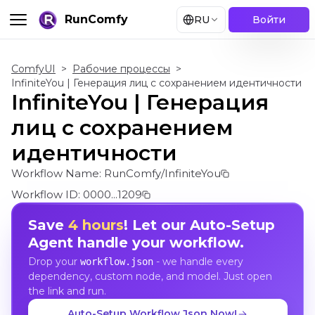
RunComfy
RU
Войти
ComfyUI
>
Рабочие процессы
>
InfiniteYou | Генерация лиц с сохранением идентичности
InfiniteYou | Генерация
лиц с сохранением
идентичности
Workflow Name:
RunComfy/InfiniteYou
Workflow ID:
0000...1209
Save
4 hours
! Let our Auto-Setup
Agent handle your workflow.
Drop your
- we handle every
workflow.json
dependency, custom node, and model. Just open
the link and run.
Auto-Setup Workflow Json Now!