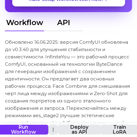
Workflow
API
Обновлено 16.06.2025: версия ComfyUI обновлена
до v0.3.40 для улучшения стабильности и
совместимости. InfiniteYou — это рабочий процесс
ComfyUI, основанный на технологии ByteDance
для генерации изображений с сохранением
идентичности. Он предлагает два основных
рабочих процесса: Face Combine для смешивания
черт лица между изображениями и Zero-Shot для
создания портретов из одного эталонного
изображения и запроса. Переключайтесь между
режимами aes_stage2 (лучшие эстетические
качества) или sim_stage1 (большая схожесть лиц), с
Run
Deploy
Train
полной настройкой параметров и поддержкой
Workflow
as API
LoRA