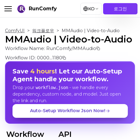
RunComfy
KO
로그인
ComfyUI
>
워크플로우
>
MMAudio | Video-to-Audio
MMAudio | Video-to-Audio
Workflow Name:
RunComfy/MMAudio
Workflow ID:
0000...1180
Save
4 hours
! Let our Auto-Setup
Agent handle your workflow.
Drop your
- we handle every
workflow.json
dependency, custom node, and model. Just open
the link and run.
Auto-Setup Workflow Json Now!
Workflow
API