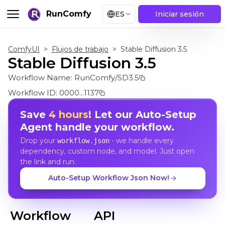
RunComfy
ES
Iniciar sesión
ComfyUI
>
Flujos de trabajo
>
Stable Diffusion 3.5
Stable Diffusion 3.5
Workflow Name:
RunComfy/SD3.5
Workflow ID:
0000...1137
Save
4 hours
! Let our Auto-Setup
Agent handle your workflow.
Drop your
- we handle every
workflow.json
dependency, custom node, and model. Just open
the link and run.
Auto-Setup Workflow Json Now!
Workflow
API