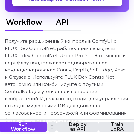
Workflow
API
Получите расширенный контроль в ComfyUI с
FLUX Dev ControlNet, работающим на модели
FLUX.1-dev-ControlNet-Union-Pro-2.0. Этот мощный
воркфлоу поддерживает одновременное
кондиционирование Canny, Depth, Soft Edge, Pose
и Grayscale. Используйте FLUX Dev ControlNet
автономно или комбинируйте с другими
ControlNet для утончённой генерации
изображений. Идеально подходит для управления
выходными данными ИИ для движения,
согласованности персонажей или формирования
фона, легко адаптируясь к вашим
Run
Deploy
Train
мультимодальным потребностям управления.
Workflow
as API
LoRA