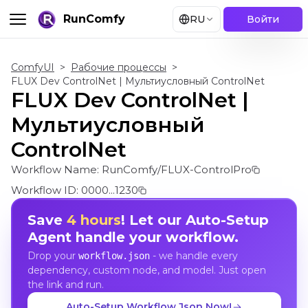
RunComfy
RU
Войти
ComfyUI
>
Рабочие процессы
>
FLUX Dev ControlNet | Мультиусловный ControlNet
FLUX Dev ControlNet |
Мультиусловный
ControlNet
Workflow Name:
RunComfy/FLUX-ControlPro
Workflow ID:
0000...1230
Save
4 hours
! Let our Auto-Setup
Agent handle your workflow.
Drop your
- we handle every
workflow.json
dependency, custom node, and model. Just open
the link and run.
Auto-Setup Workflow Json Now!