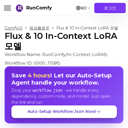
RunComfy
KO
로그인
ComfyUI
>
워크플로우
>
Flux & 10 In-Context LoRA 모델
Flux & 10 In-Context LoRA
모델
Workflow Name:
RunComfy/In-Context-LoRA
Workflow ID:
0000...1158
Save
4 hours
! Let our Auto-Setup
Agent handle your workflow.
Drop your
- we handle every
workflow.json
dependency, custom node, and model. Just open
the link and run.
Auto-Setup Workflow Json Now!