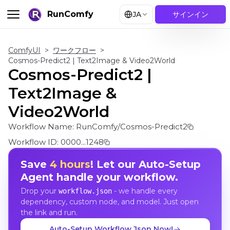
RunComfy
JA
サインイン
ComfyUI
>
ワークフロー
>
Cosmos-Predict2 | Text2Image & Video2World
Cosmos-Predict2 |
Text2Image &
Video2World
Workflow Name:
RunComfy/Cosmos-Predict2
Workflow ID:
0000...1248
Save
4 hours
! Let our Auto-Setup
Agent handle your workflow.
Drop your
- we handle every
workflow.json
dependency, custom node, and model. Just open
the link and run.
Auto-Setup Workflow Json Now!