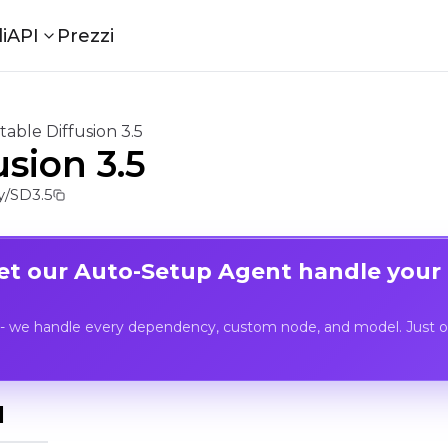
i
API
Prezzi
table Diffusion 3.5
usion 3.5
/SD3.5
Let our Auto-Setup Agent handle your
- we handle every dependency, custom node, and model. Just op
I