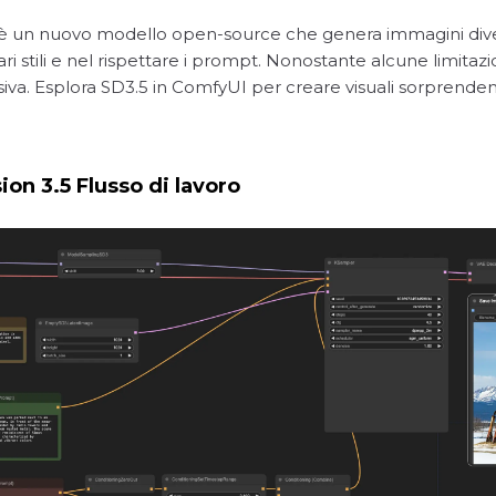
) è un nuovo modello open-source che genera immagini divers
ari stili e nel rispettare i prompt. Nonostante alcune limita
iva. Esplora SD3.5 in ComfyUI per creare visuali sorprendenti
on 3.5 Flusso di lavoro