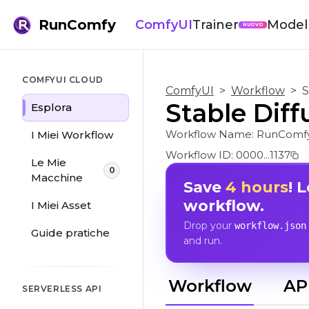
RunComfy
ComfyUI
Trainer
Modell
NUOVO
COMFYUI CLOUD
ComfyUI
>
Workflow
>
S
Stable Diff
Esplora
Workflow Name:
RunComfy
I Miei Workflow
Workflow ID:
0000...1137
Le Mie
0
Macchine
Save
4 hours
! 
workflow.
I Miei Asset
Drop your
workflow.json
Guide pratiche
and run.
Workflow
AP
SERVERLESS API