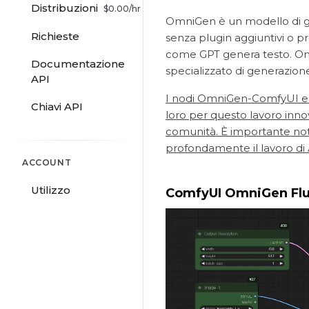
Distribuzioni
$
0.00
/hr
OmniGen è un modello di gen
Richieste
senza plugin aggiuntivi o pr
come GPT genera testo. Omn
Documentazione
specializzato di generazion
API
I nodi OmniGen-ComfyUI e il
Chiavi API
loro per questo lavoro inno
comunità. È importante no
profondamente il lavoro di 
ACCOUNT
Utilizzo
ComfyUI OmniGen Flus