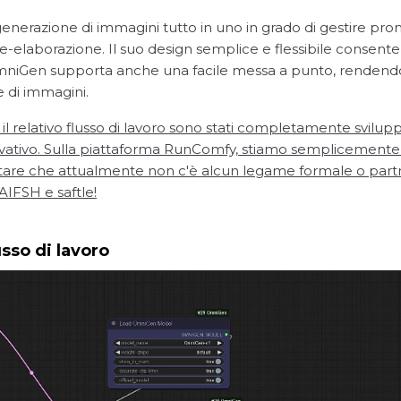
erazione di immagini tutto in uno in grado di gestire promp
e-elaborazione. Il suo design semplice e flessibile consente
iGen supporta anche una facile messa a punto, rendendolo
e di immagini.
 relativo flusso di lavoro sono stati completamente sviluppa
vativo. Sulla piattaforma RunComfy, stiamo semplicemente p
tare che attualmente non c'è alcun legame formale o part
AIFSH e saftle!
so di lavoro