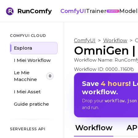
RunComfy
ComfyUI
Trainer
Modell
NUOVO
COMFYUI CLOUD
ComfyUI
>
Workflow
>
O
OmniGen |
Esplora
Workflow Name:
RunComf
I Miei Workflow
Workflow ID:
0000...1160
Le Mie
0
Macchine
Save
4 hours
! 
workflow.
I Miei Asset
Drop your
workflow.json
Guide pratiche
and run.
Workflow
AP
SERVERLESS API