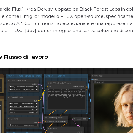
uardia Flux.1 Krea Dev, sviluppato da Black Forest Labs in 
gue come il miglior modello FLUX open-source, specificame
aspetto AI". Con un realismo eccezionale e una rappresenta
tura FLUX.1 [dev] per un'integrazione senza soluzione di conti
 Flusso di lavoro