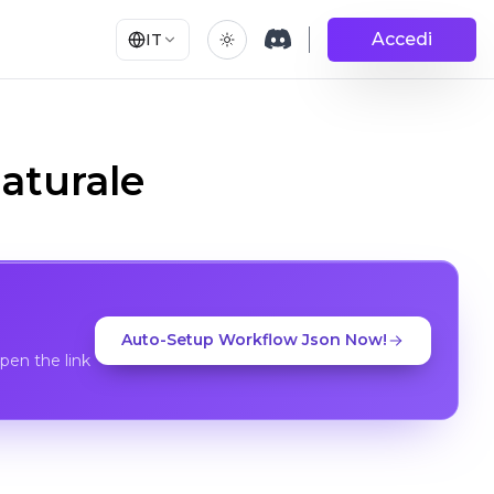
Accedi
IT
aturale
Auto-Setup Workflow Json Now!
en the link