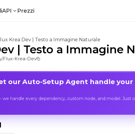
i
API
Prezzi
lux Krea Dev | Testo a Immagine Naturale
Dev | Testo a Immagine N
/Flux-Krea-Dev
Let our Auto-Setup Agent handle your
- we handle every dependency, custom node, and model. Just op
I