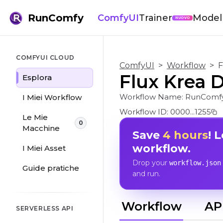
RunComfy
ComfyUI
Trainer
Modell
NUOVO
COMFYUI CLOUD
ComfyUI
>
Workflow
>
F
Flux Krea 
Esplora
Workflow Name:
RunComfy
I Miei Workflow
Workflow ID:
0000...1255
Le Mie
0
Macchine
Save
4 hours
! 
workflow.
I Miei Asset
Drop your
workflow.json
Guide pratiche
and run.
Workflow
AP
SERVERLESS API