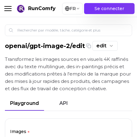
RunComfy
FR
Se connecter
openai
/
gpt-image-2/edit
edit
GPT Image 2 Image Edit : Édition d’image haute fidél
Transformez les images sources en visuels 4K raffinés
avec du texte multilingue, des in-paintings précis et
des modifications prêtes à l'emploi de la marque pour
des mises à jour rapides des produits, des campagnes
et des flux de travail de conception créative.
Playground
API
Images
*