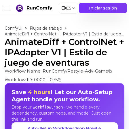
RunComfy
ES
Iniciar sesión
ComfyUI
>
Flujos de trabajo
>
AnimateDiff + ControlNet + IPAdapter V1 | Estilo de juego de aventuras
AnimateDiff + ControlNet +
IPAdapter V1 | Estilo de
juego de aventuras
Workflow Name:
RunComfy/Restyle-Adv-Game
Workflow ID:
0000...1075
Save
4 hours
! Let our Auto-Setup
Agent handle your workflow.
Drop your
- we handle every
workflow.json
dependency, custom node, and model. Just open
the link and run.
Auto-Setup Workflow Json Now!