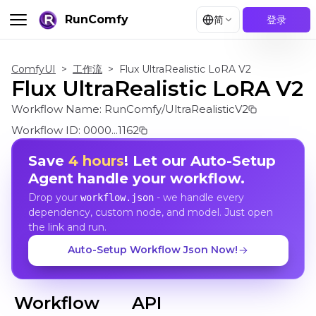
RunComfy
简
登录
ComfyUI
>
工作流
>
Flux UltraRealistic LoRA V2
Flux UltraRealistic LoRA V2
Workflow Name:
RunComfy/UltraRealisticV2
Workflow ID:
0000...1162
Save
4 hours
! Let our Auto-Setup
Agent handle your workflow.
Drop your
- we handle every
workflow.json
dependency, custom node, and model. Just open
the link and run.
Auto-Setup Workflow Json Now!
Workflow
API