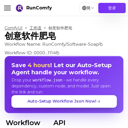
RunComfy
简
登录
ComfyUI
>
工作流
>
创意软件肥皂
创意软件肥皂
Workflow Name:
RunComfy/Software-Soap
Workflow ID:
0000...1114
Save
4 hours
! Let our Auto-Setup
Agent handle your workflow.
Drop your
- we handle every
workflow.json
dependency, custom node, and model. Just open
the link and run.
Auto-Setup Workflow Json Now!
Workflow
API