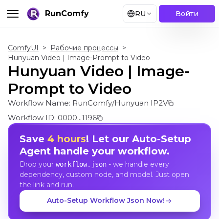
RunComfy
RU
Войти
ComfyUI
>
Рабочие процессы
>
Hunyuan Video | Image-Prompt to Video
Hunyuan Video | Image-
Prompt to Video
Workflow Name:
RunComfy/Hunyuan IP2V
Workflow ID:
0000...1196
Save
4 hours
! Let our Auto-Setup
Agent handle your workflow.
Drop your
- we handle every
workflow.json
dependency, custom node, and model. Just open
the link and run.
Auto-Setup Workflow Json Now!