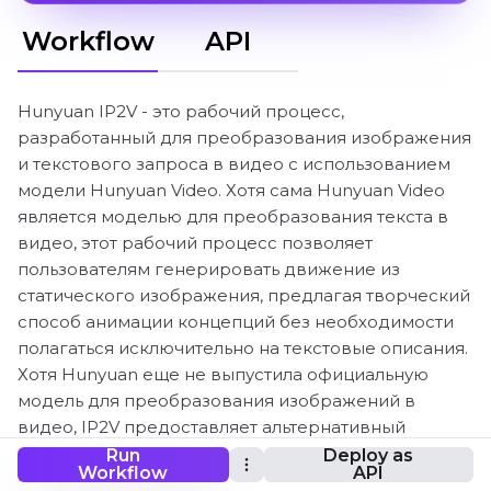
Workflow
API
Hunyuan IP2V - это рабочий процесс,
разработанный для преобразования изображения
и текстового запроса в видео с использованием
модели Hunyuan Video. Хотя сама Hunyuan Video
является моделью для преобразования текста в
видео, этот рабочий процесс позволяет
пользователям генерировать движение из
статического изображения, предлагая творческий
способ анимации концепций без необходимости
полагаться исключительно на текстовые описания.
Хотя Hunyuan еще не выпустила официальную
модель для преобразования изображений в
видео, IP2V предоставляет альтернативный
подход, делая его ценным инструментом для
Run
Deploy as
Workflow
API
анимации с использованием ИИ, визуализации