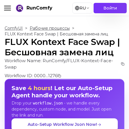
RunComfy
RU
Войти
ComfyUI
>
Рабочие процессы
>
FLUX Kontext Face Swap | Бесшовная замена лиц
FLUX Kontext Face Swap |
Бесшовная замена лиц
Workflow Name:
RunComfy/FLUX-Kontext-Face-
Swap
Workflow ID:
0000...1276
Save
4 hours
! Let our Auto-Setup
Agent handle your workflow.
Drop your
- we handle every
workflow.json
dependency, custom node, and model. Just open
the link and run.
Auto-Setup Workflow Json Now!