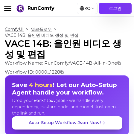
RunComfy
KO
로그인
ComfyUI
>
워크플로우
>
VACE 14B: 올인원 비디오 생성 및 편집
VACE 14B: 올인원 비디오 생
성 및 편집
Workflow Name:
RunComfy/VACE-14B-All-in-One
Workflow ID:
0000...1228
Save
4 hours
! Let our Auto-Setup
Agent handle your workflow.
Drop your
- we handle every
workflow.json
dependency, custom node, and model. Just open
the link and run.
Auto-Setup Workflow Json Now!