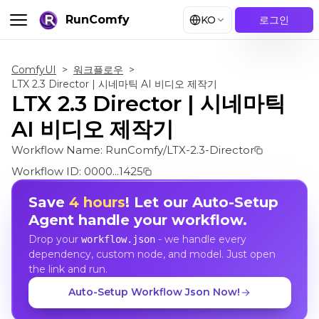
RunComfy
KO
로그인
ComfyUI
>
워크플로우
>
LTX 2.3 Director | 시네마틱 AI 비디오 제작기
LTX 2.3 Director | 시네마틱
AI 비디오 제작기
Workflow Name:
RunComfy/LTX-2.3-Director
Workflow ID:
0000...1425
Save
4 hours
! Let our Auto-Setup
Agent handle your workflow.
Drop your
- we handle every
workflow.json
dependency, custom node, and model. Just open
the link and run.
Auto-Setup Workflow Json Now!