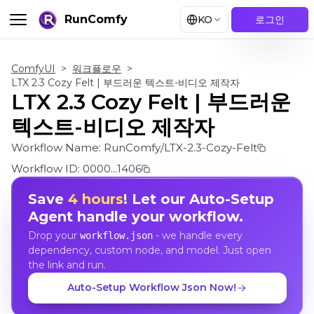
RunComfy
KO
로그인
ComfyUI
>
워크플로우
>
LTX 2.3 Cozy Felt | 부드러운 텍스트-비디오 제작자
LTX 2.3 Cozy Felt | 부드러운
텍스트-비디오 제작자
Workflow Name:
RunComfy/LTX-2.3-Cozy-Felt
Workflow ID:
0000...1406
Save
4 hours
! Let our Auto-Setup
Agent handle your workflow.
Drop your
- we handle every
workflow.json
dependency, custom node, and model. Just open
the link and run.
Auto-Setup Workflow Json Now!