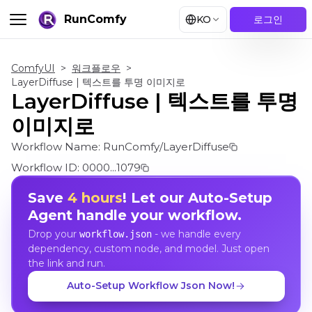
RunComfy
KO
로그인
ComfyUI
>
워크플로우
>
LayerDiffuse | 텍스트를 투명 이미지로
LayerDiffuse | 텍스트를 투명
이미지로
Workflow Name:
RunComfy/LayerDiffuse
Workflow ID:
0000...1079
Save
4 hours
! Let our Auto-Setup
Agent handle your workflow.
Drop your
- we handle every
workflow.json
dependency, custom node, and model. Just open
the link and run.
Auto-Setup Workflow Json Now!