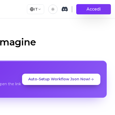
Accedi
IT
Immagine
Auto-Setup Workflow Json Now!
en the link