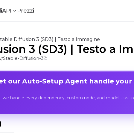
i
API
Prezzi
table Diffusion 3 (SD3) | Testo a Immagine
usion 3 (SD3) | Testo a 
Stable-Diffusion-3
Let our Auto-Setup Agent handle your
- we handle every dependency, custom node, and model. Just op
I