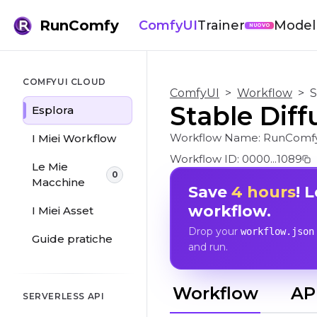
RunComfy
ComfyUI
Trainer
Modell
NUOVO
COMFYUI CLOUD
ComfyUI
>
Workflow
>
S
Stable Diff
Esplora
Workflow Name:
RunComfy/
I Miei Workflow
Workflow ID:
0000...1089
Le Mie
0
Macchine
Save
4 hours
! 
workflow.
I Miei Asset
Drop your
workflow.json
Guide pratiche
and run.
Workflow
AP
SERVERLESS API