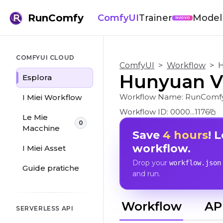
RunComfy
ComfyUI
Trainer
Modell
NUOVO
COMFYUI CLOUD
ComfyUI
>
Workflow
>
H
Hunyuan Vi
Esplora
Workflow Name:
RunComfy
I Miei Workflow
Workflow ID:
0000...1176
Le Mie
0
Macchine
Save
4 hours
! 
workflow.
I Miei Asset
Drop your
workflow.json
Guide pratiche
and run.
Workflow
AP
SERVERLESS API