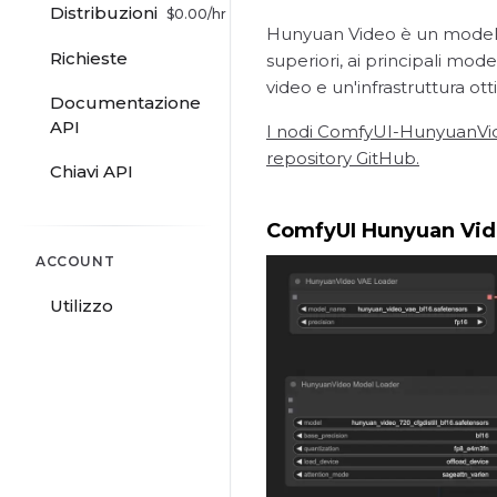
Distribuzioni
$
0.00
/hr
Hunyuan Video è un modello
Richieste
superiori, ai principali mo
video e un'infrastruttura ot
Documentazione
API
I nodi ComfyUI-HunyuanVideoW
repository GitHub.
Chiavi API
ComfyUI Hunyuan Vide
ACCOUNT
Utilizzo