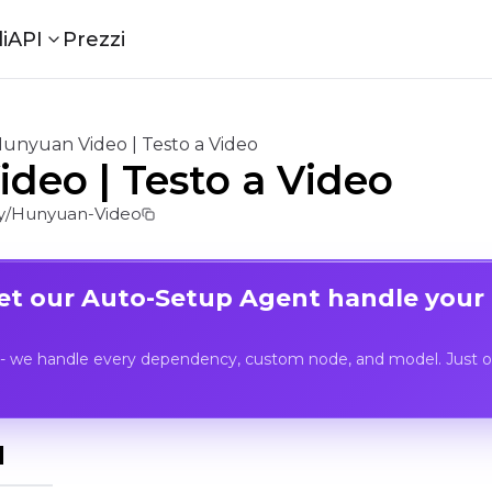
i
API
Prezzi
unyuan Video | Testo a Video
deo | Testo a Video
/Hunyuan-Video
Let our Auto-Setup Agent handle your
- we handle every dependency, custom node, and model. Just op
I