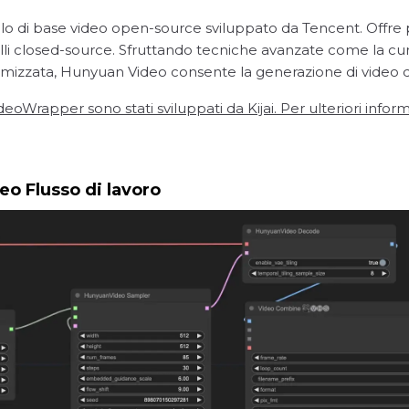
 di base video open-source sviluppato da Tencent. Offre pr
delli closed-source. Sfruttando tecniche avanzate come la c
timizzata, Hunyuan Video consente la generazione di video di 
rapper sono stati sviluppati da Kijai. Per ulteriori informazi
o Flusso di lavoro