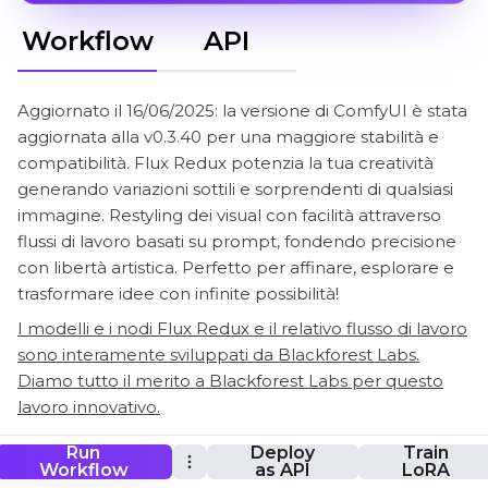
Workflow
API
Aggiornato il 16/06/2025: la versione di ComfyUI è stata
aggiornata alla v0.3.40 per una maggiore stabilità e
compatibilità. Flux Redux potenzia la tua creatività
generando variazioni sottili e sorprendenti di qualsiasi
immagine. Restyling dei visual con facilità attraverso
flussi di lavoro basati su prompt, fondendo precisione
con libertà artistica. Perfetto per affinare, esplorare e
trasformare idee con infinite possibilità!
I modelli e i nodi Flux Redux e il relativo flusso di lavoro
sono interamente sviluppati da Blackforest Labs.
Diamo tutto il merito a Blackforest Labs per questo
lavoro innovativo.
Run
Deploy
Train
Workflow
as API
LoRA
ComfyUI Flux Redux Flusso di lavoro