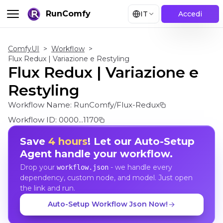
RunComfy
IT
Accedi
ComfyUI
>
Workflow
>
Flux Redux | Variazione e Restyling
Flux Redux | Variazione e
Restyling
Workflow Name:
RunComfy/Flux-Redux
Workflow ID:
0000...1170
Save
4 hours
! Let our Auto-Setup
Agent handle your workflow.
Drop your
- we handle every
workflow.json
dependency, custom node, and model. Just open
the link and run.
Auto-Setup Workflow Json Now!