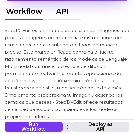
Workflow
API
Step1X-Edit es un modelo de edición de imágenes que
procesa imágenes de referencia e instrucciones del
usuario para crear resultados editados de manera
precisa. Este marco unificado combina el fuerte
razonamiento semántico de los Modelos de Lenguaje
Multimodal con una arquitectura de difusión,
permitiéndote realizar 11 diferentes operaciones de
edición incluyendo adición/eliminación de sujetos,
transferencia de estilo, modificación de texto y más.
Simplemente proporciona tu imagen y describe los
cambios que deseas - Step1X-Edit ofrece resultados
de calidad de estudio comparables a los modelos
propietarios líderes.
Run
Deploy as
¡Este Flujo de Trabajo ComfyUI Step1X-Edit fue creado
Workflow
API
por el Equipo Step1X-Image en StepFun. Todo el