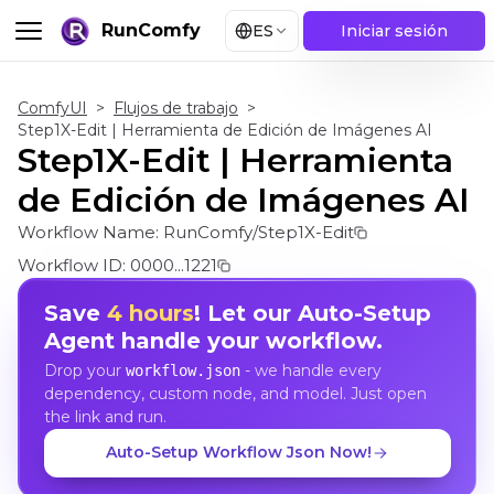
RunComfy
ES
Iniciar sesión
ComfyUI
>
Flujos de trabajo
>
Step1X-Edit | Herramienta de Edición de Imágenes AI
Step1X-Edit | Herramienta
de Edición de Imágenes AI
Workflow Name:
RunComfy/Step1X-Edit
Workflow ID:
0000...1221
Save
4 hours
! Let our Auto-Setup
Agent handle your workflow.
Drop your
- we handle every
workflow.json
dependency, custom node, and model. Just open
the link and run.
Auto-Setup Workflow Json Now!