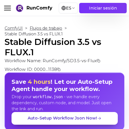
RunComfy
ES
Iniciar sesión
ComfyUI
>
Flujos de trabajo
>
Stable Diffusion 3.5 vs FLUX.1
Stable Diffusion 3.5 vs
FLUX.1
Workflow Name:
RunComfy/SD3.5-vs-Flux
Workflow ID:
0000...1138
Save
4 hours
! Let our Auto-Setup
Agent handle your workflow.
Drop your
- we handle every
workflow.json
dependency, custom node, and model. Just open
the link and run.
Auto-Setup Workflow Json Now!