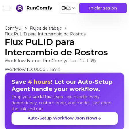
RunComfy
ES
Iniciar sesión
ComfyUI
>
Flujos de trabajo
>
Flux PuLID para Intercambio de Rostros
Flux PuLID para
Intercambio de Rostros
Workflow Name:
RunComfy/Flux-PuLID
Workflow ID:
0000...1157
Save
4 hours
! Let our Auto-Setup
Agent handle your workflow.
Drop your
- we handle every
workflow.json
dependency, custom node, and model. Just open
the link and run.
Auto-Setup Workflow Json Now!