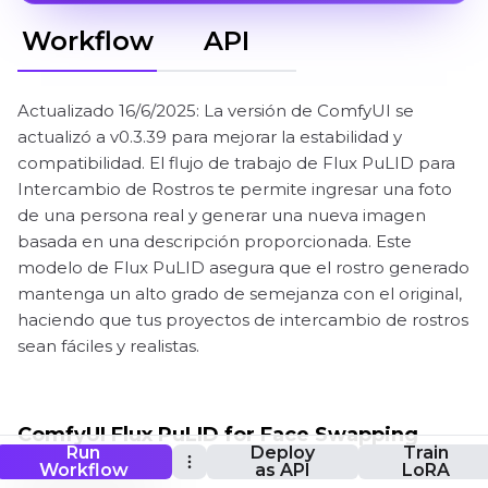
Workflow
API
Actualizado 16/6/2025: La versión de ComfyUI se
actualizó a v0.3.39 para mejorar la estabilidad y
compatibilidad. El flujo de trabajo de Flux PuLID para
Intercambio de Rostros te permite ingresar una foto
de una persona real y generar una nueva imagen
basada en una descripción proporcionada. Este
modelo de Flux PuLID asegura que el rostro generado
mantenga un alto grado de semejanza con el original,
haciendo que tus proyectos de intercambio de rostros
sean fáciles y realistas.
ComfyUI Flux PuLID for Face Swapping
Run
Deploy
Train
Flujo de trabajo
Workflow
as API
LoRA