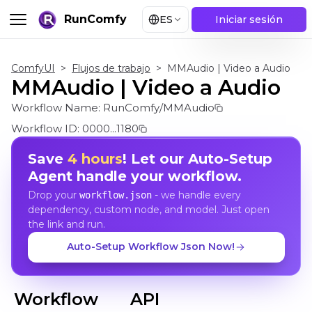
RunComfy
ES
Iniciar sesión
ComfyUI
>
Flujos de trabajo
>
MMAudio | Video a Audio
MMAudio | Video a Audio
Workflow Name:
RunComfy/MMAudio
Workflow ID:
0000...1180
Save
4 hours
! Let our Auto-Setup
Agent handle your workflow.
Drop your
- we handle every
workflow.json
dependency, custom node, and model. Just open
the link and run.
Auto-Setup Workflow Json Now!
Workflow
API