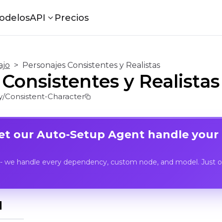
odelos
API
Precios
ajo
>
Personajes Consistentes y Realistas
Consistentes y Realistas
/Consistent-Character
Let our Auto-Setup Agent handle your
- we handle every dependency, custom node, and model. Just op
I