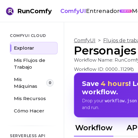
RunComfy
ComfyUI
Entrenador
M
NUEVO
COMFYUI CLOUD
ComfyUI
>
Flujos de trab
Personajes 
Explorar
Workflow Name:
RunComfy
Mis Flujos de
Trabajo
Workflow ID:
0000...1129
Mis
Save
4 hours
! 
0
Máquinas
workflow.
Mis Recursos
Drop your
workflow.json
and run.
Cómo Hacer
Workflow
AP
SERVERLESS API