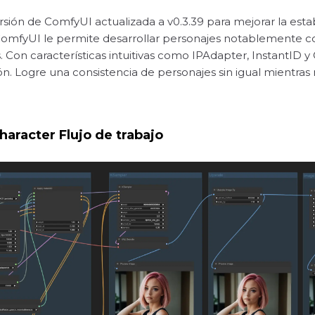
rsión de ComfyUI actualizada a v0.3.39 para mejorar la estabi
mfyUI le permite desarrollar personajes notablemente consi
s. Con características intuitivas como IPAdapter, InstantID 
n. Logre una consistencia de personajes sin igual mientras m
aracter Flujo de trabajo