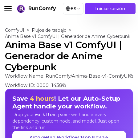
RunComfy
ES
Iniciar sesión
ComfyUI
>
Flujos de trabajo
>
Anima Base v1 ComfyUI | Generador de Anime Cyberpunk
Anima Base v1 ComfyUI |
Generador de Anime
Cyberpunk
Workflow Name:
RunComfy/Anima-Base-v1-ComfyUI
Workflow ID:
0000...1438
Save
4 hours
! Let our Auto-Setup
Agent handle your workflow.
Drop your
- we handle every
workflow.json
dependency, custom node, and model. Just open
the link and run.
Auto-Setup Workflow Json Now!