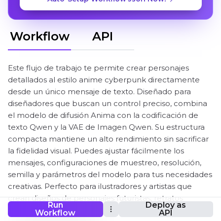
Workflow
API
Este flujo de trabajo te permite crear personajes
detallados al estilo anime cyberpunk directamente
desde un único mensaje de texto. Diseñado para
diseñadores que buscan un control preciso, combina
el modelo de difusión Anima con la codificación de
texto Qwen y la VAE de Imagen Qwen. Su estructura
compacta mantiene un alto rendimiento sin sacrificar
la fidelidad visual. Puedes ajustar fácilmente los
mensajes, configuraciones de muestreo, resolución,
semilla y parámetros del modelo para tus necesidades
creativas. Perfecto para ilustradores y artistas que
crean diseños de personajes futuristas, retratos
Run
Deploy as
brillantes o escenas estilizadas.
Workflow
API