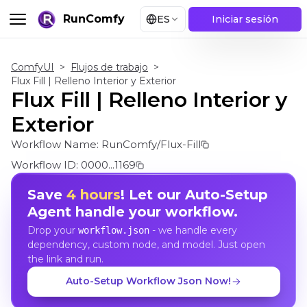
RunComfy
ES
Iniciar sesión
ComfyUI
>
Flujos de trabajo
>
Flux Fill | Relleno Interior y Exterior
Flux Fill | Relleno Interior y
Exterior
Workflow Name:
RunComfy/Flux-Fill
Workflow ID:
0000...1169
Save
4 hours
! Let our Auto-Setup
Agent handle your workflow.
Drop your
- we handle every
workflow.json
dependency, custom node, and model. Just open
the link and run.
Auto-Setup Workflow Json Now!