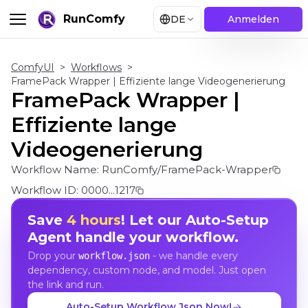
RunComfy
DE
Anmelden
ComfyUI
>
Workflows
>
FramePack Wrapper | Effiziente lange Videogenerierung
FramePack Wrapper |
Effiziente lange
Videogenerierung
Workflow Name:
RunComfy/FramePack-Wrapper
Workflow ID:
0000...1217
Save
4 hours
! Let our Auto-Setup
Agent handle your workflow.
Drop your
- we handle every
workflow.json
dependency, custom node, and model. Just open
the link and run.
Auto-Setup Workflow Json Now!