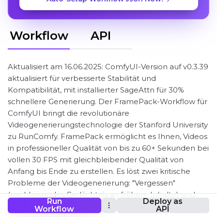
Workflow
API
Aktualisiert am 16.06.2025: ComfyUI-Version auf v0.3.39
aktualisiert für verbesserte Stabilität und
Kompatibilität, mit installierter SageAttn für 30%
schnellere Generierung. Der FramePack-Workflow für
ComfyUI bringt die revolutionäre
Videogenerierungstechnologie der Stanford University
zu RunComfy. FramePack ermöglicht es Ihnen, Videos
in professioneller Qualität von bis zu 60+ Sekunden bei
vollen 30 FPS mit gleichbleibender Qualität von
Anfang bis Ende zu erstellen. Es löst zwei kritische
Probleme der Videogenerierung: "Vergessen"
(nachlassendes Gedächtnis an frühere Inhalte) und
Run
Deploy as
"Driften" (Qualitätsverlust im Laufe der Zeit) durch
Workflow
API