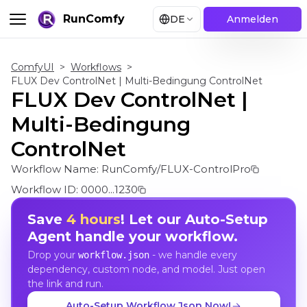
RunComfy
DE
Anmelden
ComfyUI
>
Workflows
>
FLUX Dev ControlNet | Multi-Bedingung ControlNet
FLUX Dev ControlNet |
Multi-Bedingung
ControlNet
Workflow Name:
RunComfy/FLUX-ControlPro
Workflow ID:
0000...1230
Save
4 hours
! Let our Auto-Setup
Agent handle your workflow.
Drop your
- we handle every
workflow.json
dependency, custom node, and model. Just open
the link and run.
Auto-Setup Workflow Json Now!