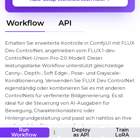
Workflow
API
Erhalten Sie erweiterte Kontrolle in ComfyUI mit FLUX
Dev ControlNet, angetrieben vom FLUX.1-dev-
ControlNet-Union-Pro-2.0 Modell. Dieser
leistungsstarke Workflow unterstützt gleichzeitige
Canny-, Depth-, Soft Edge-, Pose- und Grayscale-
Konditionierung. Verwenden Sie FLUX Dev ControlNet
eigenständig oder kombinieren Sie es mit anderen
ControlNets für verfeinerte Bildgenerierung. Es ist
ideal für die Steuerung von AI-Ausgaben für
Bewegung, Charakterkonsistenz oder
Hintergrundgestaltung und passt sich nahtlos an Ihre
multimodalen Steuerungsanforderungen an.
Run
Deploy
Train
Workflow
as API
LoRA
This workflow uses the FLUX.1-dev-ControlNet-Union-