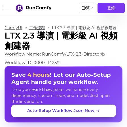
RunComfy
繁
登錄
ComfyUI
>
工作流程
>
LTX 2.3 導演 | 電影級 AI 視頻創建器
LTX 2.3 導演 | 電影級 AI 視頻
創建器
Workflow Name:
RunComfy/LTX-2.3-Director
Workflow ID:
0000...1425
Save
4 hours
! Let our Auto-Setup
Agent handle your workflow.
Drop your
- we handle every
workflow.json
dependency, custom node, and model. Just open
the link and run.
Auto-Setup Workflow Json Now!