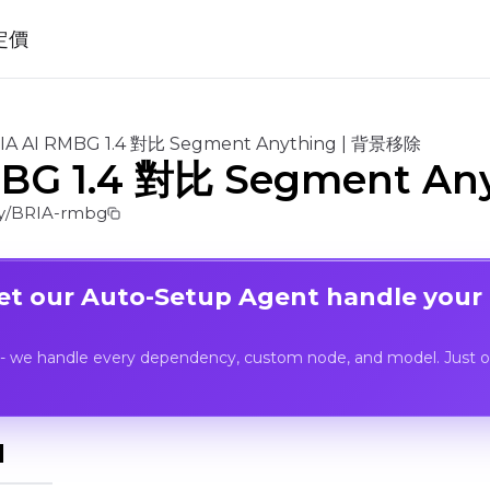
定價
IA AI RMBG 1.4 對比 Segment Anything | 背景移除
MBG 1.4 對比 Segment A
y/BRIA-rmbg
Let our Auto-Setup Agent handle your
- we handle every dependency, custom node, and model. Just op
I