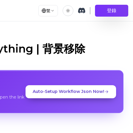
登錄
繁
nything | 背景移除
Auto-Setup Workflow Json Now!
en the link