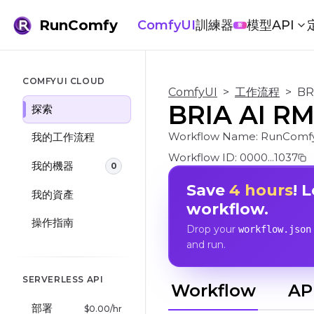
RunComfy
ComfyUI
訓練器
模型
API
新
COMFYUI CLOUD
ComfyUI
>
工作流程
>
BR
BRIA AI R
探索
Workflow Name:
RunComf
我的工作流程
Workflow ID:
0000...1037
我的機器
0
Save
4 hours
! 
我的資產
workflow.
操作指南
Drop your
workflow.json
and run.
SERVERLESS API
Workflow
AP
部署
$
0.00
/hr