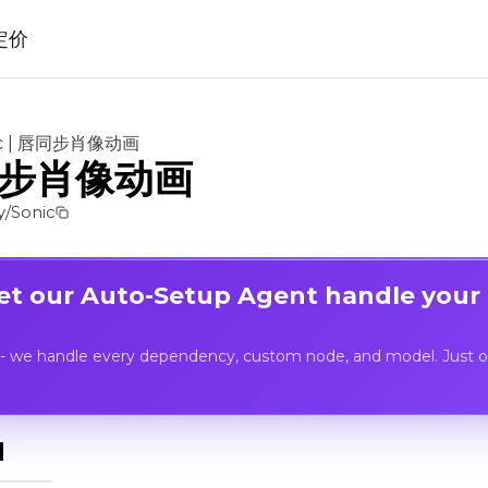
定价
ic | 唇同步肖像动画
唇同步肖像动画
/Sonic
Let our Auto-Setup Agent handle your
- we handle every dependency, custom node, and model. Just op
I