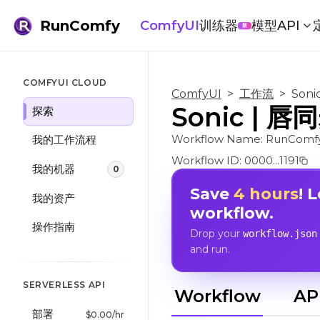
RunComfy
ComfyUI
训练器
模型
API
新
COMFYUI CLOUD
ComfyUI
>
工作流
>
Son
Sonic | 
探索
Workflow Name:
RunComfy
我的工作流程
Workflow ID:
0000...1191
我的机器
0
Save
4 hours
! 
我的资产
workflow.
操作指南
Drop your
workflow.json
and run.
SERVERLESS API
Workflow
AP
部署
$
0.00
/hr