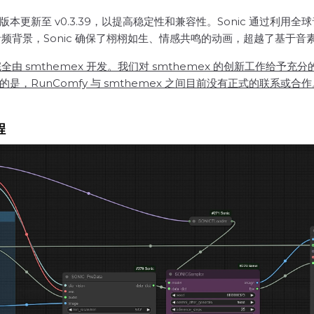
mfyUI 版本更新至 v0.3.39，以提高稳定性和兼容性。Sonic 
背景，Sonic 确保了栩栩如生、情感共鸣的动画，超越了基于音素
完全由 smthemex 开发。我们对 smthemex 的创新工作给予充
的是，RunComfy 与 smthemex 之间目前没有正式的联系或合作
程