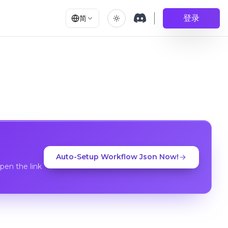
登录
简
Auto-Setup Workflow Json Now!
en the link