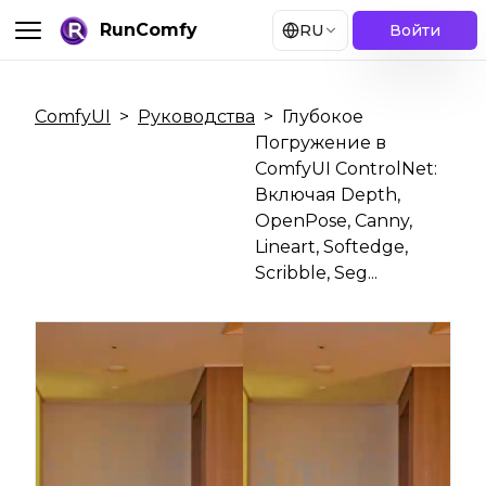
RunComfy
RU
Войти
ComfyUI
>
Руководства
>
Глубокое
Погружение в
ComfyUI ControlNet:
Включая Depth,
OpenPose, Canny,
Lineart, Softedge,
Scribble, Seg...