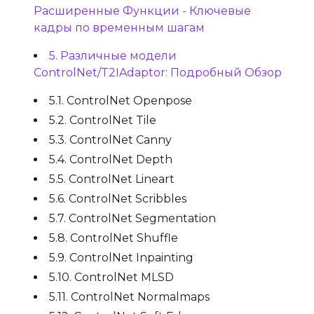
Расширенные Функции - Ключевые
кадры по временным шагам
5. Различные модели
ControlNet/T2IAdaptor: Подробный Обзор
5.1. ControlNet Openpose
5.2. ControlNet Tile
5.3. ControlNet Canny
5.4. ControlNet Depth
5.5. ControlNet Lineart
5.6. ControlNet Scribbles
5.7. ControlNet Segmentation
5.8. ControlNet Shuffle
5.9. ControlNet Inpainting
5.10. ControlNet MLSD
5.11. ControlNet Normalmaps