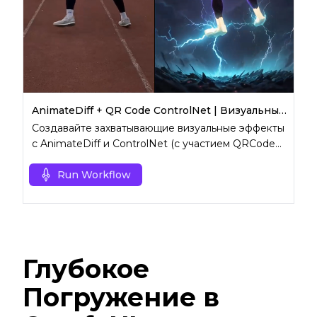
AnimateDiff + QR Code ControlNet | Визуальные эффекты (VFX)
Создавайте захватывающие визуальные эффекты
с AnimateDiff и ControlNet (с участием QRCode
Monster и Lineart).
Run Workflow
Глубокое
Погружение в