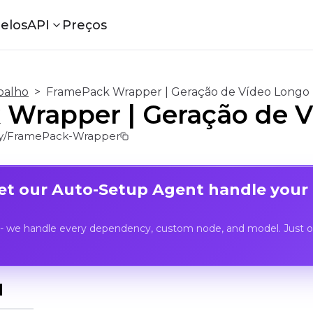
elos
API
Preços
balho
>
FramePack Wrapper | Geração de Vídeo Longo 
Wrapper | Geração de V
y/FramePack-Wrapper
Let our Auto-Setup Agent handle your
- we handle every dependency, custom node, and model. Just op
I