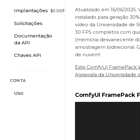
Atualizado em 16/06/2025: 
Implantações
$
0.00
/hr
instalado para geração 30%
Solicitações
vídeo da Universidade de S
30 FPS completos com quali
Documentação
(memória desvanecente do c
da API
amostragem bidirecional. 
de nuvem!
Chaves API
Este ComfyUI FramePack Wr
Agrawala da Universidade de
CONTA
Uso
ComfyUI FramePack F