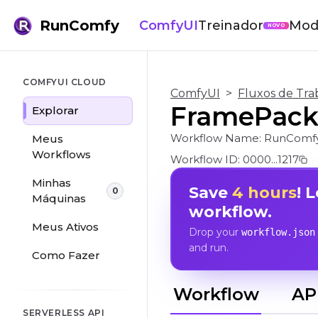
RunComfy
ComfyUI
Treinador
Mod
NOVO
COMFYUI CLOUD
ComfyUI
>
Fluxos de Tra
FramePack 
Explorar
Workflow Name:
RunComf
Meus
Workflows
Workflow ID:
0000...1217
Minhas
Save
4 hours
! 
0
Máquinas
workflow.
Meus Ativos
Drop your
workflow.json
and run.
Como Fazer
Workflow
AP
SERVERLESS API