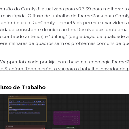
Versão do ComfyUI atualizada para v0.3.39 para melhorar a
 mais rápida. O fluxo de trabalho do FramePack para ComfyU
tanford para o RunComfy. FramePack permite criar vídeos d
dade consistente do início ao fim. Resolve dois problemas
onteúdo anterior) e "drifting" (degradação da qualidade 
Gere milhares de quadros sem os problemas comuns de que
apper foi criado por kijai com base na tecnologia Fram
 Stanford. Todo o crédito vai para o trabalho inovador de 
luxo de Trabalho