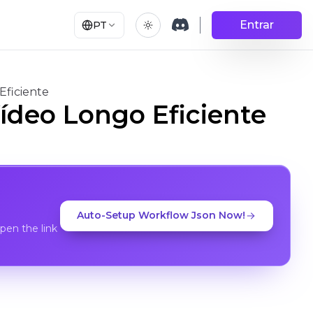
Entrar
PT
Eficiente
ídeo Longo Eficiente
Auto-Setup Workflow Json Now!
en the link