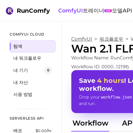
RunComfy
ComfyUI
트레이너
모델
API
신규
COMFYUI CLOUD
ComfyUI
>
워크플로우
>
Wan 2.1 
탐색
Workflow Name:
RunComfy
내 워크플로우
Workflow ID:
0000...1219
내 기기
0
Save
4 hours
! 
내 자산
workflow.
사용 방법
Drop your
workflow.json
and run.
SERVERLESS API
Workflow
AP
배포
$
0.00
/hr