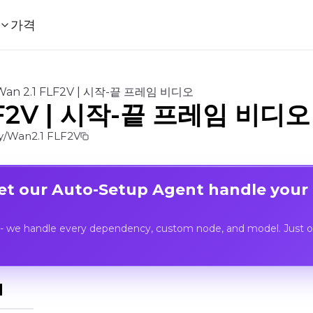
가격
Wan 2.1 FLF2V | 시작-끝 프레임 비디오
FLF2V | 시작-끝 프레임 비디오
/Wan2.1 FLF2V
Let our Auto-Setup Agent handle your
- we handle every dependency, custom node, and model. Just op
I