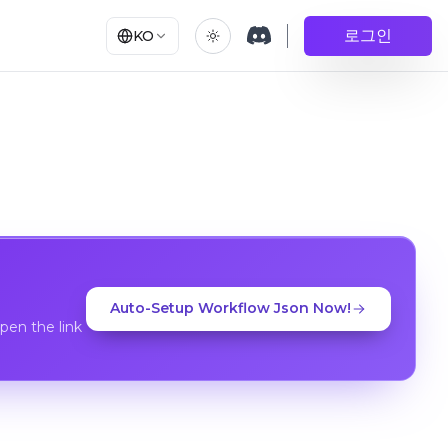
로그인
KO
Auto-Setup Workflow Json Now!
en the link