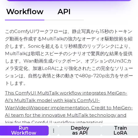
Workflow
API
このComfyUIワークフローは、静止写真から15秒のトーキン
グ動画を作成するMultiTalkの強力なオーディオ駆動技術を紹
介します。Sonicを超えるミリ秒精度のリップシンクにより、
MultiTalkは歌唱とスピーチのシナリオで驚異的な結果を提供
します。Wan動画生成バックボーン、オプションのUni3Cカ
メラ安定化、加速LoRAにより強化されたこの完全なソリュー
ションは、自然な表情と体の動きで480p-720p出力をサポー
トします。
This ComfyUI MultiTalk workflow integrates MeiGen-
AI's MultiTalk model with kijai's ComfyUI-
WanVideoWrapper implementation. Credit to MeiGen-
AI team for the innovative MultiTalk technology and
kijai for the ComfyUI workflow integration!
Run
Deploy
Train
Workflow
as API
LoRA
Best used with 2X Large machines for stable