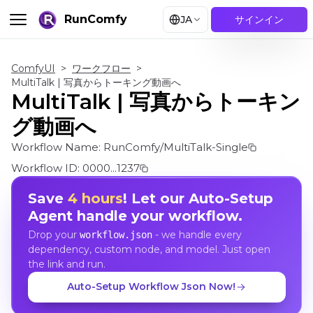
RunComfy
JA
サインイン
ComfyUI
>
ワークフロー
>
MultiTalk | 写真からトーキング動画へ
MultiTalk | 写真からトーキン
グ動画へ
Workflow Name:
RunComfy/MultiTalk-Single
Workflow ID:
0000...1237
Save
4 hours
! Let our Auto-Setup
Agent handle your workflow.
Drop your
- we handle every
workflow.json
dependency, custom node, and model. Just open
the link and run.
Auto-Setup Workflow Json Now!