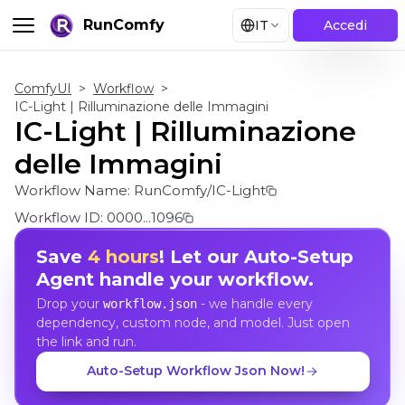
RunComfy
IT
Accedi
ComfyUI
>
Workflow
>
IC-Light | Rilluminazione delle Immagini
IC-Light | Rilluminazione
delle Immagini
Workflow Name:
RunComfy/IC-Light
Workflow ID:
0000...1096
Save
4 hours
! Let our Auto-Setup
Agent handle your workflow.
Drop your
- we handle every
workflow.json
dependency, custom node, and model. Just open
the link and run.
Auto-Setup Workflow Json Now!