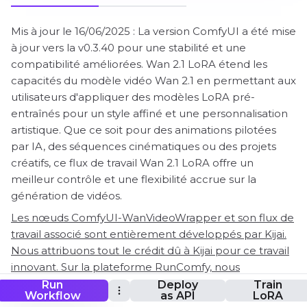
Mis à jour le 16/06/2025 : La version ComfyUI a été mise
à jour vers la v0.3.40 pour une stabilité et une
compatibilité améliorées. Wan 2.1 LoRA étend les
capacités du modèle vidéo Wan 2.1 en permettant aux
utilisateurs d'appliquer des modèles LoRA pré-
entraînés pour un style affiné et une personnalisation
artistique. Que ce soit pour des animations pilotées
par IA, des séquences cinématiques ou des projets
créatifs, ce flux de travail Wan 2.1 LoRA offre un
meilleur contrôle et une flexibilité accrue sur la
génération de vidéos.
Les nœuds ComfyUI-WanVideoWrapper et son flux de
travail associé sont entièrement développés par Kijai.
Nous attribuons tout le crédit dû à Kijai pour ce travail
innovant. Sur la plateforme RunComfy, nous
présentons simplement les contributions de Kijai à la
Run
Deploy
Train
Workflow
as API
LoRA
communauté. Il est important de noter qu'il n'y a