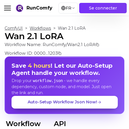
RunComfy
FR
Se connecter
ComfyUI
>
Workflows
>
Wan 2.1 LoRA
Wan 2.1 LoRA
Workflow Name:
RunComfy/Wan2.1 LoRA
Workflow ID:
0000...1203
Save
4 hours
! Let our Auto-Setup
Agent handle your workflow.
Drop your
- we handle every
workflow.json
dependency, custom node, and model. Just open
the link and run.
Auto-Setup Workflow Json Now!
Workflow
API