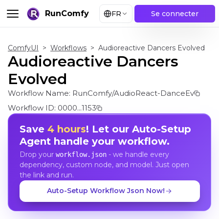
RunComfy
FR
Se connecter
ComfyUI
>
Workflows
>
Audioreactive Dancers Evolved
Audioreactive Dancers
Evolved
Workflow Name:
RunComfy/AudioReact-DanceEv
Workflow ID:
0000...1153
Save
4 hours
! Let our Auto-Setup
Agent handle your workflow.
Drop your
- we handle every
workflow.json
dependency, custom node, and model. Just open
the link and run.
Auto-Setup Workflow Json Now!