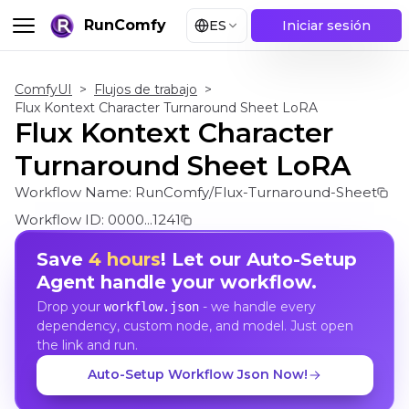
RunComfy
ES
Iniciar sesión
ComfyUI
>
Flujos de trabajo
>
Flux Kontext Character Turnaround Sheet LoRA
Flux Kontext Character
Turnaround Sheet LoRA
Workflow Name:
RunComfy/Flux-Turnaround-Sheet
Workflow ID:
0000...1241
Save
4 hours
! Let our Auto-Setup
Agent handle your workflow.
Drop your
- we handle every
workflow.json
dependency, custom node, and model. Just open
the link and run.
Auto-Setup Workflow Json Now!